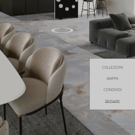
COLLEZIONI
MAPPA
CONDIVIDI
language
Florim.com
Powered by
ImmersiveVR